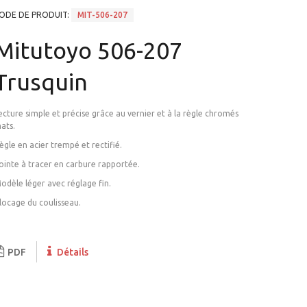
ODE DE PRODUIT:
MIT-506-207
Mitutoyo 506-207
Trusquin
ecture simple et précise grâce au vernier et à la règle chromés
ats.
ègle en acier trempé et rectifié.
ointe à tracer en carbure rapportée.
odèle léger avec réglage fin.
locage du coulisseau.
PDF
Détails