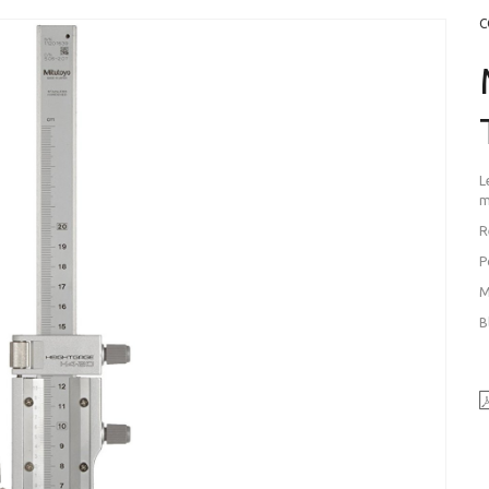
C
L
m
R
P
M
B