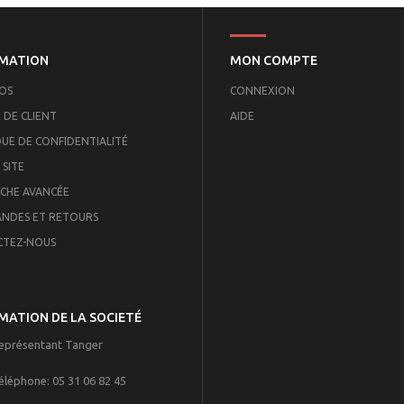
MATION
MON COMPTE
OS
CONNEXION
 DE CLIENT
AIDE
QUE DE CONFIDENTIALITÉ
 SITE
CHE AVANCÉE
NDES ET RETOURS
CTEZ-NOUS
MATION DE LA SOCIETÉ
eprésentant Tanger
éléphone:
05 31 06 82 45