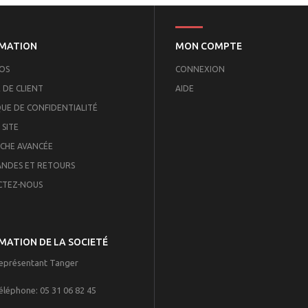
MATION
MON COMPTE
OS
CONNEXION
 DE CLIENT
AIDE
QUE DE CONFIDENTIALITÉ
 SITE
CHE AVANCÉE
NDES ET RETOURS
CTEZ-NOUS
MATION DE LA SOCIETÉ
eprésentant Tanger
éléphone:
05 31 06 82 45