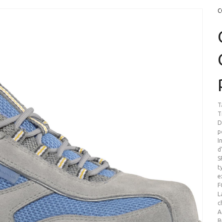
C
T
T
D
p
I
d
S
t
e
F
L
c
A
R