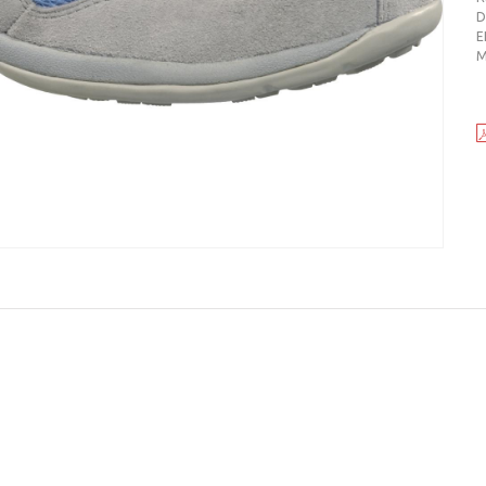
D
E
M