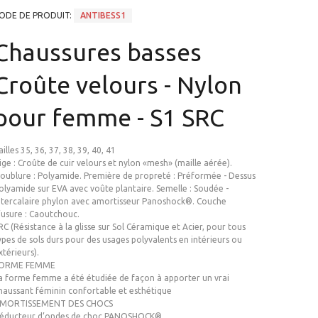
ODE DE PRODUIT:
ANTIBESS1
Chaussures basses
Croûte velours - Nylon
pour femme - S1 SRC
ailles 35, 36, 37, 38, 39, 40, 41
ige : Croûte de cuir velours et nylon «mesh» (maille aérée).
oublure : Polyamide. Première de propreté : Préformée - Dessus
olyamide sur EVA avec voûte plantaire. Semelle : Soudée -
ntercalaire phylon avec amortisseur Panoshock®. Couche
’usure : Caoutchouc.
RC (Résistance à la glisse sur Sol Céramique et Acier, pour tous
ypes de sols durs pour des usages polyvalents en intérieurs ou
xtérieurs).
ORME FEMME
a forme femme a été étudiée de façon à apporter un vrai
haussant féminin confortable et esthétique
MORTISSEMENT DES CHOCS
éducteur d’ondes de choc PANOSHOCK®